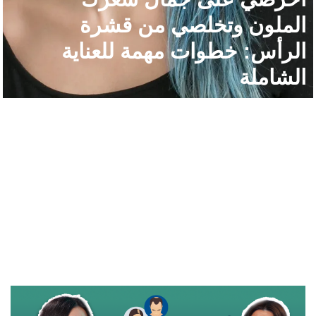
الملون وتخلصي من قشرة
الرأس: خطوات مهمة للعناية
الشاملة
هل علاج تساقط الشعر ممكن قبل فوات
الأوان؟ اكتشف ذلك مع د. زينة كنيعو
والمتحدثة مي – ديرمو كاست #2