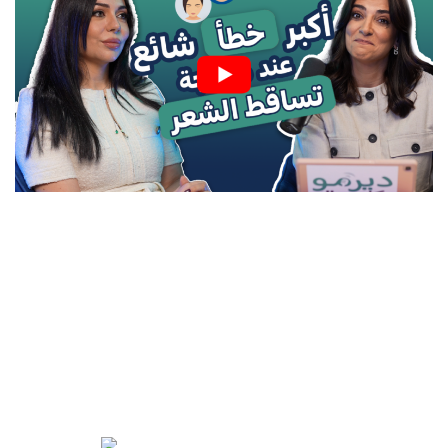
في ثاني حلقات ديرمو كاست، تلتقي مجدلا الخطار مع د. زينة كنيعو
من أشهر أطباء الجلدية في الإمارات؛ لتتحدثان حول أعراض وعلاج
تساقط الشعر المزمن والمؤقت والفارق بينهما، بالإضافة إلى تقديم
أهم التوصيات والمقترحات حول الفيتامينات المغذية للشعر، ولا
تنتهي الحلقة هنا، بل هناك ضيفٌ مميزٌ بانتظاركم وهي المتحدثة
التحفيزية مي سيد علي التي شاركتنا تجربتها الشخصية مع تساقط
الشعر والثقة بالنفس.
انتظرونا في حلقةٍ جديدةٍ كل شهر مع طبيبٍ مختلف