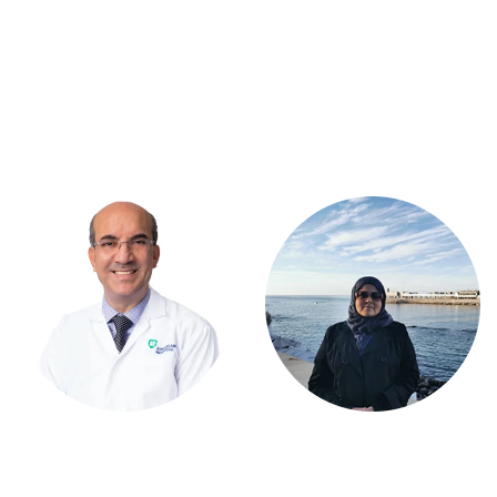
قابل خبرائنا
د. ضحي فاروق
د. سمير حنتيره