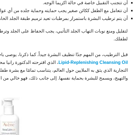
أن تتجنب التقبيل خاصة في حالة اكزيما الوجه.
أن تتعامل مع الطفل ككائن صغير يجب حمايته وحماية جلده من أي عوام
أن يتم ترطيب البشرة باستمرار بمرطبات تعيد ترميم طبقة الجلد الحامية
لتقليل ومنع نوبات التهاب الجلد التأتبي، يجب الحفاظ على الجلد وترط
لطفلك.
قبل الترطيب، من المهم جدًا تنظيف البشرة جيداً. كما ذكرنا، يوصى با
Lipid-Replenishing Cleansing Oil
التجارية الذي يثق به الملايين حول العالم، يتناسب تمامًا مع بشرة ط
والتهيج، ويسمح للبشرة بحماية نفسها. إلى جانب ذلك، فهو خالي من الع