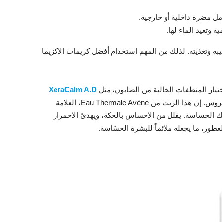
ل مضرة داخلية أو خارجية.
 وتعيد الماء لها.
يبه وتغذيته. لذلك من المهم استخدام أفضل كريمات الإكزيما
ختيار المنظفات الخالية من الصابون، مثل
XeraCalm A.D
، الذي اقترحته الدكتورة رانيا محروس. إن هذا الزيت من Eau Thermale Avène، العلامة
فلك الحساسة. يقلل من الإحساس بالحكة، ويهدئ الاحمرار
طور، ما يجعله ملائماً للبشرة الحسّاسة.