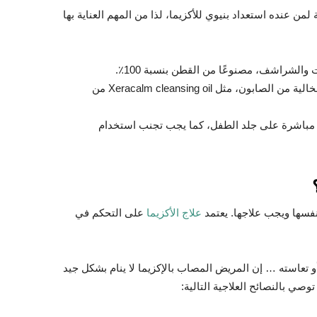
عنده استعداد بنيوي للأكزيما، لذا من المهم العناية بها
لشراشف، مصنوعًا من القطن بنسبة 100٪.
لخالية من الصابون، مثل
Xeracalm cleansing oil
من
مباشرة على جلد الطفل، كما يجب تجنب استخدام
نفسها ويجب علاجها. يعتمد
علاج الأكزيما
على التحكم في
تعاسته … إن المريض المصاب بالإكزيما لا ينام بشكل جيد
صي بالنصائح العلاجية التالية: