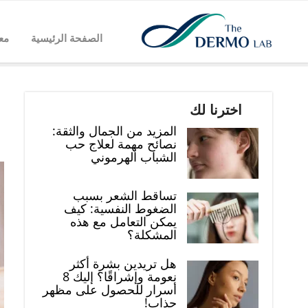
الصفحة الرئيسية
مع
اخترنا لك
المزيد من الجمال والثقة:
نصائح مهمة لعلاج حب
الشباب الهرموني
تساقط الشعر بسبب
الضغوط النفسية: كيف
يمكن التعامل مع هذه
المشكلة؟
هل تريدين بشرة أكثر
نعومة وإشراقًا؟ إليك 8
أسرار للحصول على مظهر
جذاب!