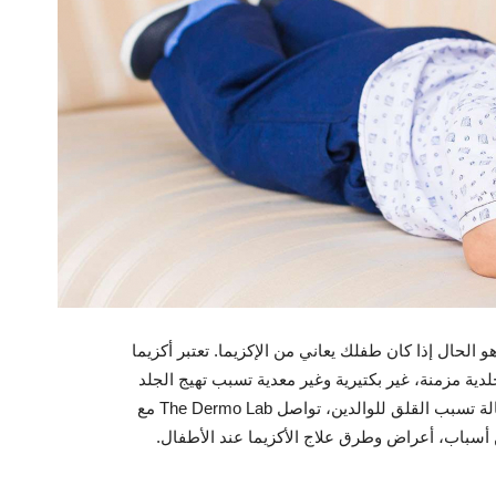
الحال إذا كان طفلك يعاني من الإكزيما. تعتبر أكزيما
لدية مزمنة، غير بكتيرية وغير معدية تسبب تهيج الجلد
والحكة والاحمرار وفي بعض الأحيان التشقق والتقشير. بما أن هذه الحالة تسبب القلق للوالدين، تواصل The Dermo Lab مع
 أسباب، أعراض وطرق علاج الأكزيما عند الأطفال.