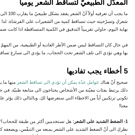
المعدّل الطبيعيّ لتساقط الشعر يومياً
شعركِ وتسرّحينه حيث تتساقط كمية من الشعيرات على الفرشاة. لذا في
نهاية اليوم، حاولي تقريبياً التدقيق في الكمية المتساقطة اذا كانت ضمن
في حال كان التساقط ليس ضمن الأطر العادية أو الطبيعية، من المهمّ ع
بها وهي تؤدي الى تلف الشعر تحت الحجاب، ما يؤدي الى تسارع تساقطه
5 أخطاء يجب تفاديها
صحيح أنّ هناك
عوامل عدّة يمكن أن تؤدي الى تساقط الشعر
منها ما يت
ذلك يرتبط بفئات معيّنة من الأشخاص يحتاجون الى متابعة طبيّة. في حي
تكوني ترتكبين أياً من الاخطاء التي سنعرضها لكِ. وبالتالي ذلك يؤثر
معنا!
1-
الضغط الشديد على الشعر:
هل تستخدمين أكثر من طبقة للحجاب؟ أو
نظركِ الى أنّ الضغط الشديد على الشعر يمنعه من التنفّس، ويضعفه كثيراً