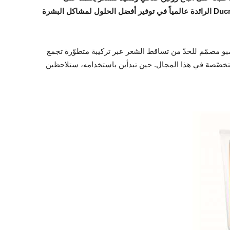
مستحضرات موثوقة ومدروسة مثل التي نعرضها لكِ تالياً من علامة Ducray الرائدة عالمياً في توفير أفضل الحلول لمشاكل البشرة
بو مصمّم للحدّ من تساقط الشعر عبر تركيبة متطوّرة تجمع
ت المتخصّصة في هذا المجال. حين تبدأين باستخدامه، ستلاحظين