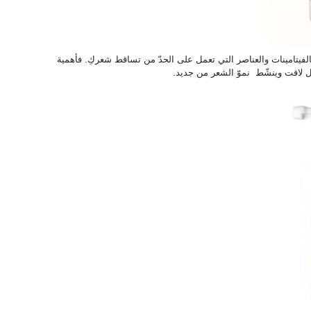
الفيتامينات والعناصر التي تعمل على الحدّ من تساقط شعركِ. فأهمية
ل لافت وينشّط نموّ الشعر من جديد.