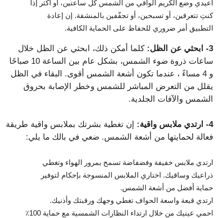
أعيدي وضع الكريم الواقي من الشمس كل ساعتين، أو أكثر إذا
كنتِ تتعرقين، أو تسبحين، أو تجفّفين بالمنشفة. إن إعادة
التطبيق أمر ضروري للحفاظ على الحماية الكافية.
3- ابحثي عن الظل:
كلما أمكن ذلك، ابحثي عن الظل خلال
ساعات ذروة ضوء الشمس، بشكل عام بين الساعة 10 صباحًا
و 4 مساءً ، عندما تكون أشعة الشمس أقوى. البقاء في الظل
يقلل من التعرض المباشر للشمس وخطر الإصابة بحروق
الشمس والآفات الجلدية.
4- ارتدي ملابس واقية:
إن تغطية بشرتك بملابس واقية طريقة
فعالة لحمايتها من أشعة الشمس. ضعي في بالك ما يلي:
ارتدي ملابس خفيفة وفضفاضة تسمح بمرور الهواء وتغطي
ذراعيك وساقيك. اختاري الملابس المنسوجة بإحكام لتوفير
حماية أفضل من أشعة الشمس.
ارتدي قبعة واسعة الحواف تغطي وجهك ورقبتك وأذنيك.
احمي عينيك من خلال ارتداء النظارات الشمسية مع حماية 100٪