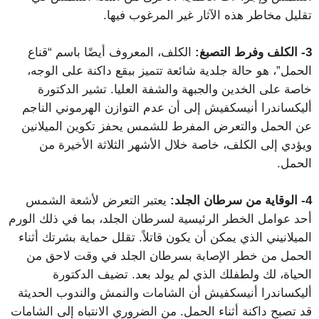
تقليل مخاطر هذه الآثار غير المرغوب فيها.
3- الكلف وفرط التصبغ:
الكلف، المعروف أيضًا باسم “قناع
الحمل”، هو حالة جلدية شائعة تتميز ببقع داكنة على الوجه،
خاصة على الخدين والجبهة والشفة العليا. تشير الدكتورة
أليكساندرا أنيسكفيش إلى أن عدم التوازن الهرموني الناجم
عن الحمل والتعرض المفرط للشمس يحفز تكوين الميلانين
ويؤدي إلى الكلف، خاصة خلال الأشهر الثلاثة الأخيرة من
الحمل.
4- الوقاية من سرطان الجلد:
يعتبر التعرض لأشعة الشمس
أحد عوامل الخطر الرئيسية لسرطان الجلد، بما في ذلك الورم
الميلانيني الذي يمكن أن يكون قاتلاً. تقلل حماية بشرتك أثناء
الحمل من خطر الإصابة بسرطان الجلد في وقت لاحق من
الحياة، لك ولطفلك الذي لم يولد بعد. تضيف الدكتورة
أليكساندرا أنيسكفيش أن الشامات والنمش والندوب الحديثة
قد تصبح داكنة أثناء الحمل. من الضروري الانتباه إلى الشامات