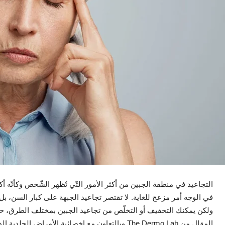
التجاعيد في منطقة الجبين من أكثر الأمور التّي تُظهر الشّخص وكأنّه أك
في الوجه أمر مزعج للغاية. لا تقتصر تجاعيد الجبهة على كبار السن، بل
ولكن يمكنك التخفيف أو التخلّص من تجاعيد الجبين بمختلف الطرق، 
المقال من The Dermo Lab وبالتعاون مع اخصائية ال