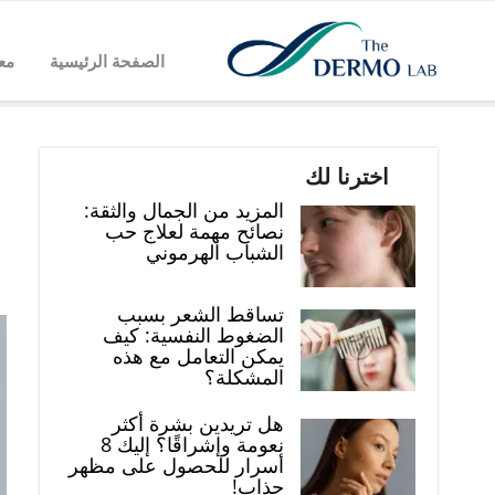
الصفحة الرئيسية
مع
اخترنا لك
المزيد من الجمال والثقة:
نصائح مهمة لعلاج حب
الشباب الهرموني
تساقط الشعر بسبب
الضغوط النفسية: كيف
يمكن التعامل مع هذه
المشكلة؟
هل تريدين بشرة أكثر
نعومة وإشراقًا؟ إليك 8
أسرار للحصول على مظهر
جذاب!