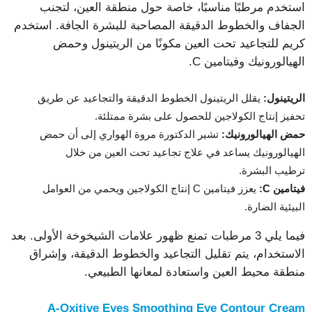
استخدم مرطبًا مناسبًا، خاصة حول منطقة العين، لتجنب
الجفاف والخطوط الدقيقة المصاحبة للبشرة الجافة. استخدم
كريم للتجاعيد تحت العين مكونًا من الريتينول وحمض
الهيالورونيك وفيتامين C.
الريتينول:
يقلل الريتينول الخطوط الدقيقة والتجاعيد عن طريق
تحفيز إنتاج الكولاجين للحصول على بشرة ممتلئة.
حمض الهيالورونيك:
تشير الدكتورة مروة الهواري إلى أن حمض
الهيالورونيك يساعد في علاج تجاعيد تحت العين من خلال
ترطيب البشرة.
فيتامين C:
يعزز فيتامين C إنتاج الكولاجين ويحمي من العوامل
البيئية الضارة.
فيما يلي 3 مرطبات تمنع ظهور علامات الشيخوخة الأولى. بعد
الاستخدام، يتم تقليل التجاعيد والخطوط الدقيقة، وإشراق
منطقة محيط العين واستعادة لمعانها الطبيعي.
A-Oxitive Eyes Smoothing Eye Contour Cream