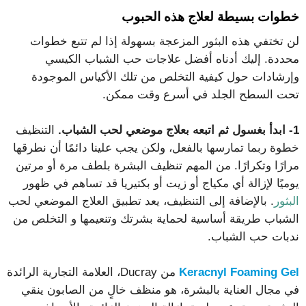
خطوات بسيطة لعلاج هذه الحبوب
لن تختفي هذه البثور المزعجة بسهولة إذا لم تتبع خطوات
محددة. إليك أدناه أفضل علاجات حب الشباب الكيسي
وإرشادات حول كيفية التخلص من تلك الأكياس الموجودة
تحت السطح الجلد في أسرع وقت ممكن.
1- ابدأ بغسول ثم اتبعه بعلاج موضعي لحب الشباب.
التنظيف
خطوة ربما تمارسها بالفعل، ولكن يجب علينا دائمًا أن نطرقها
مرارًا وتكرارًا. من المهم تنظيف البشرة بلطف مرة أو مرتين
يوميًا لإزالة أي مكياج أو زيت أو بكتيريا قد تساهم في ظهور
البثور
. بالإضافة إلى التنظيف، يعد تطبيق العلاج الموضعي لحب
الشباب طريقة أساسية لحماية بشرتك وتنعيمها و التخلص من
ندبات حب الشباب.
Keracnyl Foaming Gel
من Ducray، العلامة التجارية الرائدة
في مجال العناية بالبشرة، هو منظف خالٍ من الصابون ينقي