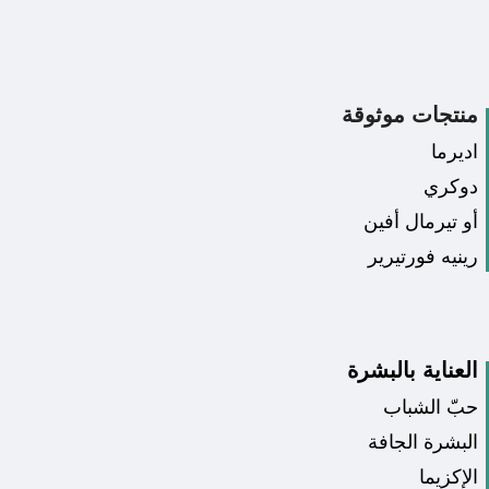
منتجات موثوقة
اديرما
دوكري
أو تيرمال أفين
رينيه فورتيرير
العناية بالبشرة
حبّ الشباب
البشرة الجافة
الإكزيما