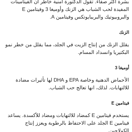
بشرة أكثر صفاءً. تقول الدكتورة أمنية خاطر أن الفيتامينات
المفيدة لحب الشباب هي الزنك وأوميغا 3 وفيتامين E
والبروبيوتيك والبريبايوتكس وفيتامين A.
الزنك
يقلل الزنك من إنتاج الزيت في الجلد، مما يقلل من خطر نمو
البكتيريا وانسداد المسام.
أوميغا 3
الأحماض الدهنية وخاصة EPA و DHA لها تأثيرات مضادة
للالتهابات. لذلك، انها تعالج حب الشباب.
فيتامين E
يستخدم فيتامين E كمضاد للالتهابات ومضاد للأكسدة. يساعد
فيتامين E الجلد على الاحتفاظ بالرطوبة ويعزز إنتاج
الكولاجين.