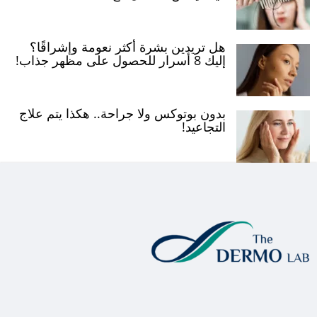
هل تريدين بشرة أكثر نعومة وإشراقًا؟
إليك 8 أسرار للحصول على مظهر جذاب!
بدون بوتوكس ولا جراحة.. هكذا يتم علاج
التجاعيد!