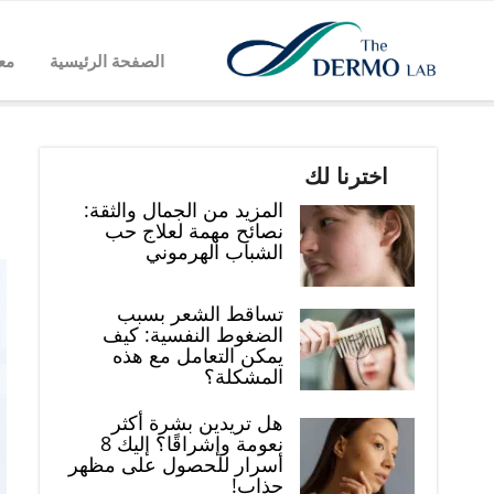
الصفحة الرئيسية
مع
اخترنا لك
المزيد من الجمال والثقة:
نصائح مهمة لعلاج حب
الشباب الهرموني
تساقط الشعر بسبب
الضغوط النفسية: كيف
يمكن التعامل مع هذه
المشكلة؟
هل تريدين بشرة أكثر
نعومة وإشراقًا؟ إليك 8
أسرار للحصول على مظهر
جذاب!