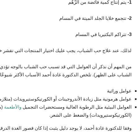
1-
يتم إنتاج كمية فائضة من الزّهْم
2-
تتجمع خلايا الجلد الميتة في المسام
3-
تتراكم البكتيريا في المسام
لذلك، عند علاج حب الشباب، يجب عليك اختيار المنتجات التي تقشر خلايا
من المهم أن نذكر أن العوامل التي قد تسبب حب الشباب بالوجه تؤد
الشباب على الظهر). تلخص الدكتورة غادة أحمد الأسباب الأكثر شيوعًا
عوامل وراثية
عوامل هرمونية مثل زيادة الأندروجينات أو الكورتيكوستيرويدات (متلازم
العوامل البيئية مثل الرطوبة العالية ومستحضرات التجميل
والأطعمة
(م
(الكورتيكوستيرويدات) والضغط على الشعر.
وفقا للدكتورة غادة أحمد، لا يوجد دليل يثبت إذا كان قصور الغدة ال