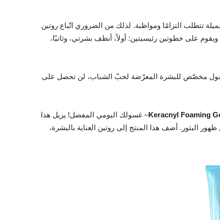
يلة تتطلب التزامًا ومواظبة. لذلك من الضروري اتّباع روتين
وم على خطوتين رئيسيتين: أولاً، أنظف بشرتي، وثانيًا،
سول مخصّص للبشرة المعرّضة لحبّ الشباب، لن تحصل على
Keracnyl Foaming G
– غسولك اليومي المفضل! يزيل هذا
ر البثور. أضف هذا المنتج إلى روتين العناية بالبشرة،