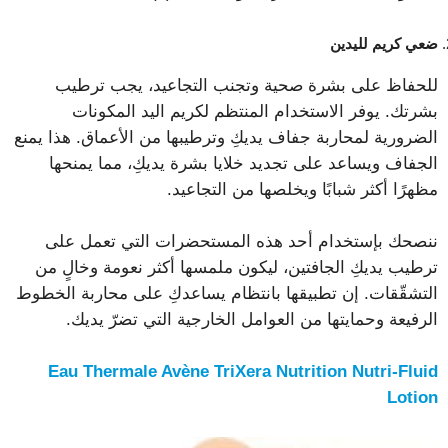
ضعي كريم لليدين
للحفاظ على بشرة صحية وتجنب التجاعيد، يجب ترطيب
بشرتك. يوفر الاستخدام المنتظم لكريم اليد المكونات
الضرورية لمحاربة جفاف يديكِ وترطيبها من الأعماق. هذا يمنع
الجفاف ويساعد على تجديد خلايا بشرة يديكِ، مما يمنحها
مظهرًا أكثر شبابًا ويخلصها من التجاعيد.
ننصحك بإستخدام أحد هذه المستحضرات التي تعمل على
ترطيب يديكِ الجافتين، ليكون ملمسها أكثر نعومة وخالٍ من
التشقّقات. إن تطبيقها بانتظام يساعدكِ على محاربة الخطوط
الرفيعة وحمايتها من العوامل الخارجية التي تضرّ يديك.
Eau Thermale Avène TriXera Nutrition Nutri-Fluid
Lotion