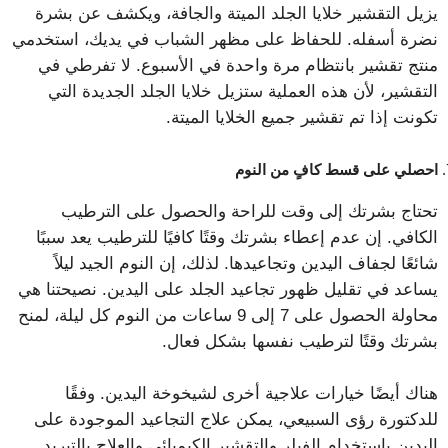
يزيل التقشير خلايا الجلد الميتة والجافة، ويكشف عن بشرة
نضرة أسفله. للحفاظ على مظهر الشباب في يديك، استخدمي
منتج تقشير بانتظام مرة واحدة في الأسبوع. لا تفرطي في
التقشير، لأن هذه العملية ستزيل خلايا الجلد الجديدة التي
تكونت إذا تم تقشير جميع الخلايا الميتة.
احصلي على قسط كافٍ من النوم
تحتاج بشرتك إلى وقت للراحة والحصول على الترطيب
الكافي. إن عدم إعطاء بشرتك وقتًا كافيًا للترطيب يعد سببًا
شائعًا لجفاف اليدين وتجاعيدها. لذلك، إن النوم الجيد ليلاً
يساعد في تقليل ظهور تجاعيد الجلد على اليدين. نصيحتنا هي
محاولة الحصول على 7 إلى 9 ساعات من النوم كل ليلة، لمنح
بشرتك وقتًا لترطيب نفسها بشكل فعال.
هناك أيضًا خيارات علاجية أخرى لشيخوخة اليدين. وفقًا
للدكتورة رؤى السبيعي، يمكن علاج التجاعيد الموجودة على
اليدين باستخدام الفيلر والتقشير الكيميائي والعلاج بالتبريد