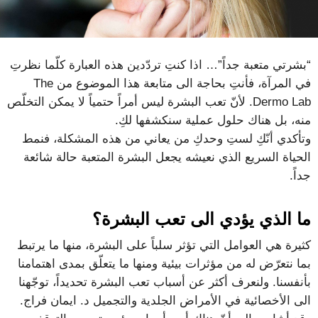
“بشرتي متعبة جداً”… اذا كنتِ تردّدين هذه العبارة كلّما نظرتِ
في المرآة، فأنتِ بحاجة الى متابعة هذا الموضوع من The
Dermo Lab. لأنّ تعب البشرة ليس أمراً حتمياً لا يمكن التخلّص
منه، بل هناك حلول عملية سنكشفها لكِ.
وتأكدي أنّكِ لستِ وحدكِ من يعاني من هذه المشكلة، فنمط
الحياة السريع الذي نعيشه يجعل البشرة المتعبة حالة شائعة
جداً.
ما الذي يؤدي الى تعب البشرة؟
كثيرة هي العوامل التي تؤثر سلباً على البشرة، منها ما يرتبط
بما نتعرّض له من مؤثرات بيئية ومنها ما يتعلّق بمدى اهتمامنا
بأنفسنا. ولنعرف أكثر عن أسباب تعب البشرة تحديداً، توجّهنا
الى الأخصائية في الأمراض الجلدية والتجميل د. ايمان فراج.