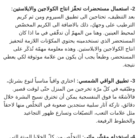
2- استعمال مستحضرات تحفّز انتاج الكولاجين والايلاستين:
بعد التنظيف، تحتاجين الى تطبيق السيروم ومن ثم كريم
الترطيب على وجهكِ، ذلك بالاضافة الى الكريم المخصّص
لمحيط العينين. وهنا من المهمّ أن تدقّقي في ما اذا كان
المستحضر الذي تستخدمينه يحتوي المكوّنات اللازمة لتحفيز
انتاج الكولاجين والايلاستين. وهذه معلومة مهمّة تُذكَر على
المستحضر، وطبعاً يجب أن يكون من علامة موثوقة لكي يعطي
نتيجة.
3- تطبيق الواقي الشمسي:
اختاري واقياً مناسباً لنوع بشرتكِ،
وطبّقيه في كلّ مرّة تخرجين من المنزل حتّى لوقت قصير.
فالأشعّة ما فوق البنفسجية يمكن أن تخترق نسيج البشرة خلال
دقائق، تاركة آثار سلبية ستجدين صعوبة في التخلّص منها لاحقاً
مثل علامات التعب، التصبّغات وتسارع ظهور التجاعيد
والخطوط الرفيعة.
4- استخدام مقشّر مائي:
للتخلّص من كلّ الخلايا الميتة التي