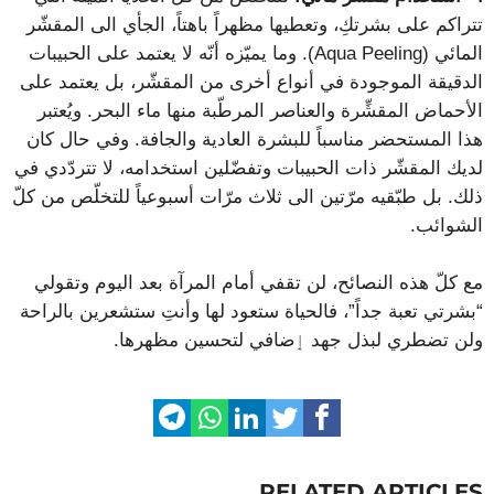
تتراكم على بشرتكِ، وتعطيها مظهراً باهتاً، الجأي الى المقشّر
المائي (Aqua Peeling). وما يميّزه أنّه لا يعتمد على الحبيبات
الدقيقة الموجودة في أنواع أخرى من المقشّر، بل يعتمد على
الأحماض المقشِّرة والعناصر المرطّبة منها ماء البحر. ويُعتبر
هذا المستحضر مناسباً للبشرة العادية والجافة. وفي حال كان
لديك المقشّر ذات الحبيبات وتفضّلين استخدامه، لا تتردّدي في
ذلك. بل طبّقيه مرّتين الى ثلاث مرّات أسبوعياً للتخلّص من كلّ
الشوائب.
مع كلّ هذه النصائح، لن تقفي أمام المرآة بعد اليوم وتقولي
“بشرتي تعبة جداً”، فالحياة ستعود لها وأنتِ ستشعرين بالراحة
ولن تضطري لبذل جهد ٳضافي لتحسين مظهرها.
RELATED ARTICLES