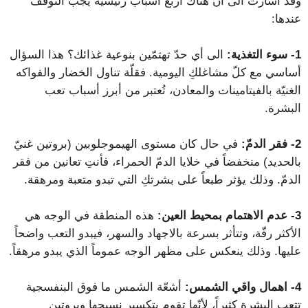
وقد أشارت الى أنّ هناك أربع أسباب رئيسية يجب التوقف
عندها:
1- سوء التغذية:
الى أي حدّ تهتمّين بنوعية غذائك؟ هذا السؤال
أساسي مع كلّ مشاغلكِ اليومية. فقلّة تناول الخضار والفواكه
الغنيّة بالفيتامينات والمعادن، تُعتبر من أبرز أسباب تعب
البشرة.
2- فقر الدمّ:
في حال كان مستوى الهيموجلوبين (بروتين غنيّ
بالحديد) منخفضاً في خلايا الدمّ الحمراء، فأنتِ تعانين من فقر
الدمّ. وذلك يؤثر طبعاً على بشرتكِ التي تبدو متعبة ومرهقة.
3- عدم الاهتمام بمحيط العين:
هذه المنطقة في الوجه هي
الأكثر رقّة، وتتأثر بسرعة بالاجهاد والسهر، فيبدو التعب واضحاً
عليها. وذلك ينعكس على مظهر الوجه عموماً الذي يبدو مرهقاً.
4- اهمال واقي الشمس:
أشعّة الشمس ما فوق البنفسجية
تتعب البشرة كثيراً، لأنّها تقوم بتكسير نسيجها وبروتين