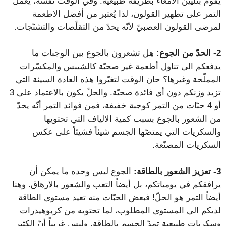
يقوم بتليين الأمعاء بطريقة طبيعية. وفي الوقت نفسه، يعمل
التمر على تطهير القولون، لذا يُعتبر من أفضل الاطعمة
لمرضى القولون العصبيّ لأنّه يحدّ من التقلّصات والتشنّجات.
2-
الحدّ من الجوع:
هل تشعرون بالجوع بين الوجبات ما
يدفعكم الى تناول أطعمة غير صحيّة كالشيبس والمكسّرات
المملّحة وغيرها؟ حان الوقت لتغيّروا هذه العادة السيئة التي
تزيد وزنكم دون أي فائدة صحيّة. والحلّ يكون بالاعتماد على 3
أو 4 حبّات من التمر كوجبة خفيفة، فمن فوائد التمر أنّه يحدّ
من الشعور بالجوع بسبب كمية الالياف التي تحتويها
والسكريات التي يمتصّها الجسم شيئاً فشيئاً على عكس
السكريات المصنّعة.
3-
تعزيز الشعور بالطاقة:
الجوع ليس وحده ما يمكن أن
يرافقكم في يومياتكم، بل أيضاً التعب والشعور بالارهاق. وهنا
أيضاً التمر هو الحلّ! فبعض الحبّات منه تعيد مستوى الطاقة
لديكم الى المستوى المطلوب، لما تحتويه من كربوهيدرات
وسكريات طبيعية تمدّ الجسم بالطاقة. وليس غريباً أنّ الكثير