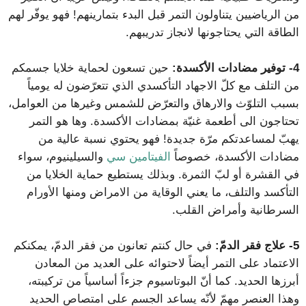
من الرياضيين يتناولون التمر قبل البدء بتمارينهم! فهو يوفّر لهم
الطاقة التي يحتاجونها لانجاز تدريبهم.
4-
توفير مضادات الأكسدة:
حين تسعون لحماية خلايا جسمكم
من التلف مع كلّ الاجهاد التأكسدي الذي تتعرّضون له يومياً
بسبب التلوّث والارهاق والتعرّض للشمس وغيرها من العوامل،
تحتاجون الى أطعمة غنيّة بمضادات الأكسدة. وها هو التمر
يهبّ لمساعدتكم مرّة جديدة! فهو يحتوي نسبة عالية من
مضادات الأكسدة، خصوصاً
الفيتامين سي
والسيلينيوم، سواء
في القشرة أو لبّ الثمرة. وبذلك يستطيع حماية الخلايا من
التأكسد والتلف، ما يعني الوقاية من الامراض ومنها الأورام
السرطانية وأمراض القلب.
5-
علاج فقر الدمّ:
في حال كنتم تعانون من فقر الدمّ، يمكنكم
الاعتماد على التمر أيضاً لاحتوائه على العديد من المعادن
أبرزها الحديد. كما أنّ البوتاسيوم جزءاً أساسياً من تركيبته،
وهذا العنصر مهمّ لأنّه يساعد الجسم على امتصاص الحديد