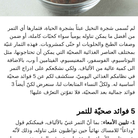
لم تٌسمى شجرة النخيل عبثاً بشجرة الحياة، فثمارها أي التمر
من أفضل ما يمكن تناوله يومياً سواء كحبّات كاملة، أو ضمن
وصفات الطبخ والحلويات او حتّى كمشروبات. فهذه الثمار غنيّة
بمختلف العناصر الغذائية الصحيّة التي يمكن أن تحتاجونها، مثل
البوتاسيوم، الفوسفور، المغنيسيوم، الفيتامين أ وب، بالاضافة
الى كمية عالية من الألياف. ولكي نشجّعكم على ادراج التمر
في نظامكم الغذائي اليوميّ، سنكشف لكم عن 5 فوائد صحيّة
أساسية له. ولكلّ النساء المتابعات لنا، سنعرض لكنّ أيضاً 3
فوائد جمالية بعد الصحيّة، فلا تفوّتن التعرّف عليها!
5 فوائد صحيّة للتمر
1-
تليين الأمعاء:
بما أنّ التمر غنيّ بالألياف، فيمكنكم قول
“وداعاً” للامساك نهائياً حين تواظبون على تناوله، وذلك لأنّه