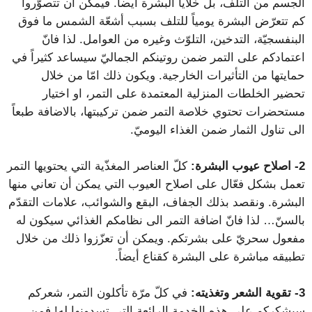
الجسم من التلف، بل خلايا البشرة أيضاً. فيمكن أن تتصوّروا
كم تتعرّض البشرة يومياً للتلف بسبب أشعّة الشمس ما فوق
البنفسجيّة، التدخين، التلوّث وغيره من العوامل. لذا فانّ
اعتمادكم على التمر ضمن روتينكم الجماليّ سيساعد كثيراً في
حمايتها من التأثيرات الخارجية. ويكون ذلك امّا من خلال
تحضير الخلطات المنزلية المعتمدة على التمر، او اختيار
مستحضرات تحتوي خلاصة التمر ضمن تركيبتها، بالاضافة طبعاً
الى تناول الثمار ضمن الغذاء اليوميّ.
2-
اصلاح عيوب البشرة:
كلّ العناصر المغذّية التي يحتويها التمر
تعمل بشكل فعّال على اصلاح العيوب التي يمكن أن تعاني منها
البشرة. ونقصد بذلك الجفاف، البقع والشوائب، علامات التقدّم
بالسنّ… لذا فانّ اضافة التمر الى نظامكم الغذائي سيكون له
مفعول سحريّ على بشرتكم. ويمكن أن تعزّزوا ذلك من خلال
تطبيقه مباشرة على البشرة كقناع أيضاً.
3-
تقوية الشعر وتغذيته:
في كلّ مرّة تأكلون التمر، شعركم
سيشكركم على هذه الخدمة الرائعة التي تسدونها له! فمن