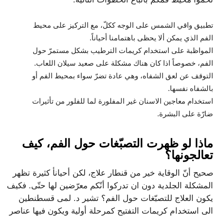
تطبيق واقي الشمس على الوجه ككلّ، مع التركيز على محيط
الفم الذي يمكن ألا يحظى باهتمامنا أحياناً.
المواظبة على استخدام كريمات الترطيب بشكل مستمرّ حول
الفم، خصوصاً اذا كان هناك مشكلة على صعيد سيلان اللعاب.
التوقف عن لعق الشفاه، وهي عادة تضرّ سواء بمحيط الفم أو
بالشفاه نفسها.
استخدام معاجين الاسنان غير المفلورة لما للفلور من تأثيرات
ضارّة على البشرة.
ماذا لو ظهرت التصبّغات حول الفم، كيف
تعالجونها؟
صحيح أنّ الوقاية خير من قنطار علاج، لكن أحيانأ كثيرة تظهر
المشكلة الجلدية دون ان تدركوا أنّكم معرّضين لها حتّى. فكيف
يكون العلاج للتصبّغات حول الفم؟ تشير د. لمى قسطنطين
الى استخدام كريمات التفتيح كمرحلة أولية ويكون فيها عناصر