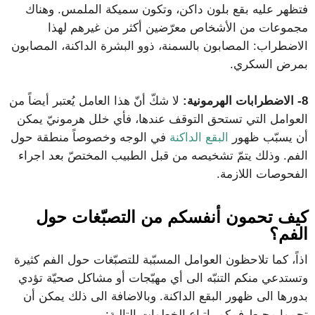
فتظهر عليه بقع بلون داكن، وتكون سميكة الملمس. وهناك
مجموعات من الأشخاص معرّضين أكثر من غيرهم لهذا
الاضطراب: المصابون بالسمنة، ذوو البشرة الداكنة، المصابون
بمرض السكري.
8-
الاضطرابات الهرمونية:
لا شكّ أنّ هذا العامل يُعتبر أيضاً من
العوامل التي تستحق التوقف عندها، فأي خلل هرمونيّ يمكن
أن يسبّب ظهور
البقع الداكنة
في الوجه وخصوصاً منطقة حول
الفم. وذلك يتمّ تشخيصه من قبل الطبيب المختصّ بعد اجراء
الفحوصات اللازمة.
كيف تحمون أنفسكم من التصبّغات حول
الفم؟
اذاً، كما تلاحظون العوامل المسبّبة للتصبّغات حول الفم كثيرة
وتستدعي منكم التنبّه الى أي مهيّجات أو مشاكل صحيّة تؤدي
بدورها الى ظهور البقع الداكنة. وبالاضافة الى ذلك يمكن أن
تحموا محيط فمكم باتباع الخطوات التالية: