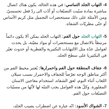
4-
التهاب الجلد التماسي:
في هذه الحالة، يكون هناك اتصال
مباشرة بمادة سبّبت التصبّغات أو أدّت الى ردّ فعل تحسسيّ.
ومن الأمثلة على ذلك مستحضرات التجميل مثل كريم الأساس
أو حتّى مطريّات الشفاه.
5-
التهاب الجلد
حول الفم:
التهاب الجلد يمكن ألا يكون دائماً
مرتبطاً بالاتصال مع مستحضرات أو مواد معيّنة، بل يحدث
لعوامل عدّة مثل الالتهابات البكتيرية والفطرية أو حدوث تغيّر
في البكتيريا على سطح الجلد.
6-
جفاف المنطقة حول الفم واحمرارها:
يُعتبر محيط الفم من
أكثر مناطق الوجه تعرّضاً للجفاف والاحمرار بسبب سيلان
اللعاب أثناء النوم، لعق الشفاه، استخدام معاجين الاسنان
المفلورة. وكلّ هذه العوامل يجب التنبّه لها لأنّها من مسبّبات
التصبّغات حول الفم.
7-
الشواك الأسود:
انّه عبارة عن اضطراب يصيب الجلد،