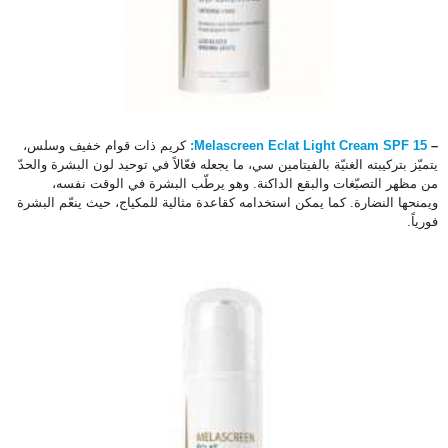
–
Melascreen Eclat Light Cream SPF 15:
كريم ذات قوام خفيف وسلس،
يتميّز بتركيبته الغنيّة بالفيتامين سي، ما يجعله فعّالاً في توحيد لون البشرة والحدّ
من مظهر التصبّغات والبقع الداكنة. وهو يرطّب البشرة في الوقت نفسه،
ويمنحها النضارة. كما يمكن استخدامه كقاعدة مثالية للمكياج، حيث ينعّم البشرة
فورياً.