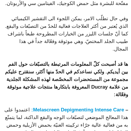
مفتّحة للبشرة مثل حمض الكوجيك، الفيتامين سي والأربوتان.
وفي حال تطلّب الامر، يمكن اللجوء الى التقشير الكيميائي
الذي يُعتبر من أكثر العلاجات فعالية للحدّ من التصبّغات والبقع.
كما أنّ جلسات الليزر من الخيارات المطروحة طبعاً باشراف
طبيب الجلد المختصّ، وهي موثوقة وفعّالة جداً في هذا
المجال.
ها قد أصبحت كلّ المعلومات المرتبطة بالتصبّغات حول الفم
بين أيديكم. ولكي نساعدكم في الحدّ منها أكثر، سنقترح عليكم
مجموعة من المستحضرات المخصّصة لهذه المشكلة الجلدية
من علامة Ducray المعروفة بابتكارها منتجات علاجية موثوقة
وفعّالة:
–
Melascreen Depigmenting Intense Care:
اعتمدوا على
هذا المعالج الموضعي لتصبّغات الوجه والبقع الداكنة، لما يتمتّع
به من فعالية عالية جرّاء تركيبته الغنيّة بحمض الأزيلية وحمض