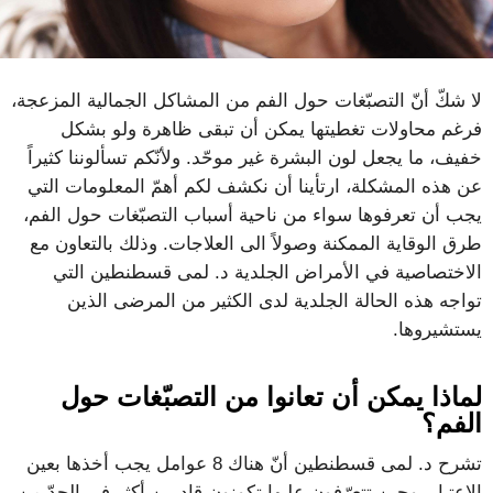
لا شكّ أنّ التصبّغات حول الفم من المشاكل الجمالية المزعجة،
فرغم محاولات تغطيتها يمكن أن تبقى ظاهرة ولو بشكل
خفيف، ما يجعل لون البشرة غير موحّد. ولأنّكم تسألوننا كثيراً
عن هذه المشكلة، ارتأينا أن نكشف لكم أهمّ المعلومات التي
يجب أن تعرفوها سواء من ناحية أسباب التصبّغات حول الفم،
طرق الوقاية الممكنة وصولاً الى العلاجات. وذلك بالتعاون مع
الاختصاصية في الأمراض الجلدية د. لمى قسطنطين التي
تواجه هذه الحالة الجلدية لدى الكثير من المرضى الذين
يستشيروها.
لماذا يمكن أن تعانوا من التصبّغات حول
الفم؟
تشرح د. لمى قسطنطين أنّ هناك 8 عوامل يجب أخذها بعين
الاعتبار، وحين تتعرّفون عليها تكونون قادرين أكثر في الحدّ من