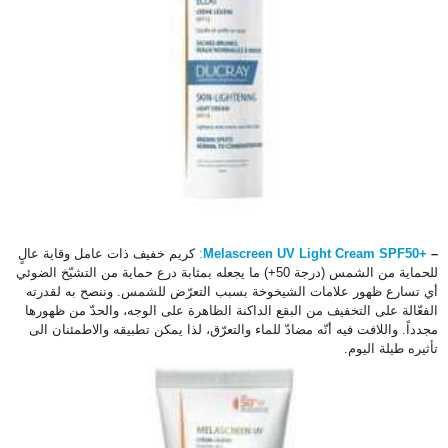
–
+
Melascreen UV Light Cream SPF50
:
كريم خفيف ذات عامل وقاية عالٍ
للحماية من الشمس (درجة 50+) ما يجعله بمثابة درع حماية من التشيّخ الضوئي
أي تسارع ظهور علامات الشيخوخة بسبب التعرّض للشمس. وننصح به لقدرته
الفعّالة على التخفيف من البقع الداكنة الظاهرة على الوجه، والحدّ من ظهورها
مجدداً. واللافت فيه أنّه مضادّ للماء والتعرّق، لذا يمكن تطبيقه والاطمئنان الى
تأثيره طيلة اليوم.