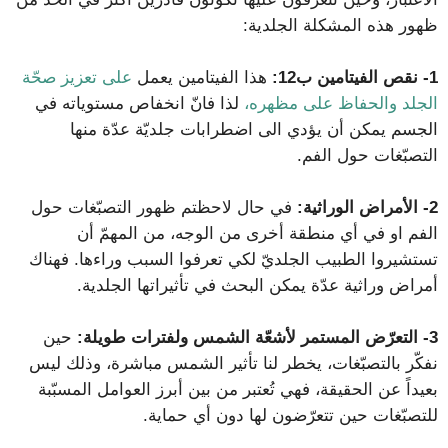
ظهور هذه المشكلة الجلدية:
1-
نقص الفيتامين ب12:
هذا الفيتامين يعمل
على تعزيز صحّة
الجلد والحفاظ على مظهره،
لذا فانّ انخفاص مستوياته في
الجسم يمكن أن يؤدي الى اضطرابات جلديّة عدّة منها
التصبّغات حول الفم.
2-
الأمراض الوراثية:
في حال لاحظتم ظهور التصبّغات حول
الفم او في أي منطقة أخرى من الوجه، من المهمّ أن
تستشيروا الطبيب الجلديّ لكي تعرفوا السبب وراءها. فهناك
أمراض وراثية عدّة يمكن البحث في تأثيراتها الجلدية.
3-
التعرّض المستمر لأشعّة الشمس ولفترات طويلة:
حين
نفكّر بالتصبّغات، يخطر لنا تأثير الشمس مباشرة، وذلك ليس
بعيداً عن الحقيقة، فهي تُعتبر من بين أبرز العوامل المسبّبة
للتصبّغات حين تتعرّضون لها دون أي حماية.