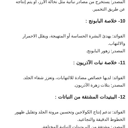
المصدر: يستخرج من مصادر نباتية مثل نخالة الأرز، أو يتم إنتاجه
عن طريق التخمير.
10- خلاصة البابونج :
الفوائد: يهدئ البشرة الحساسة أو المتهيجة، ويقلل الاحمرار
والالتهاب.
المصدر: زهور البابونج.
11- خلاصة نبات الآذريون :
الفوائد: لديها خصائص مضادة للالتهابات، وتعزز شفاء الجلد.
المصدر: بتلات زهرة الآذريون.
12- الببتيدات المشتقة من النباتات :
الفوائد: تدعم إنتاج الكولاجين وتحسين مرونة الجلد وتقليل ظهور
الخطوط الدقيقة والتجاعيد.
المصدر: مشتقة من البروتينات النباتية المختلفة.