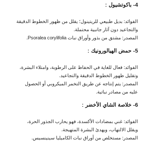
4- باكوتشيول :
الفوائد: بديل طبيعي للريتينول؛ يقلل من ظهور الخطوط الدقيقة
والتجاعيد دون آثار جانبية محتملة.
المصدر: مشتق من بذور وأوراق نبات Psoralea corylifolia.
5- حمض الهيالورونيك :
الفوائد: فعال للغاية في الحفاظ على الرطوبة، وامتلاء البشرة،
وتقليل ظهور الخطوط الدقيقة والتجاعيد.
المصدر: يتم إنتاجه عن طريق التخمر الميكروبي أو الحصول
عليه من مصادر نباتية.
6- خلاصة الشاي الأخضر :
الفوائد: غني بمضادات الأكسدة، فهو يحارب الجذور الحرة،
ويقلل الالتهاب، ويهدئ البشرة المتهيجة.
المصدر: مستخلص من أوراق نبات الكاميليا سينينسيس.