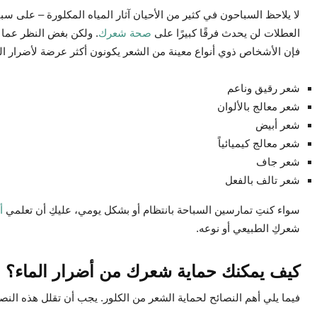
لا يلاحظ السباحون في كثير من الأحيان آثار المياه المكلورة – على سب
العطلات لن يحدث فرقًا كبيرًا على
صحة شعرك
. ولكن بغض النظر عما إ
فإن الأشخاص ذوي أنواع معينة من الشعر يكونون أكثر عرضة لأضرار ا
شعر رقيق وناعم
شعر معالج بالألوان
شعر أبيض
شعر معالج كيميائياً
شعر جاف
شعر تالف بالفعل
سواء كنتِ تمارسين السباحة بانتظام أو بشكل يومي، عليكِ أن تعلمي
أ
شعركِ الطبيعي أو نوعه.
كيف يمكنك حماية شعرك من أضرار الماء؟
فيما يلي أهم النصائح لحماية الشعر من الكلور. يجب أن تقلل هذه النصا