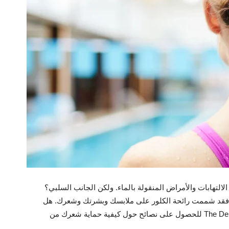
 الالتهابات والأمراض المنقولة بالماء. ولكن الجانب السلبي؟
 فقد شممت رائحة الكلور على ملابسك وبشرتك وشعرك. هل
تريدين معرفة تأثير الكلور على شعرك؟ اقرأي هذا المقال من The Dermo Lab للحصول على نصائح حول كيفية حماية شعرك من