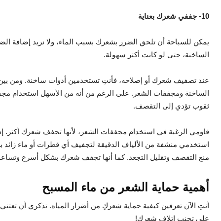
10- جففي شعرك بعناية
يمكن للسباحة أن تلحق الضرر بشعرك بسبب الماء، ولا نريد إضافة الضرر
الساخنة، حتى لو كانت أكثر سهولة.
عند تصفيف شعرك أو إصلاحه، فأنتِ تستخدمين أدوات ساخنة. ومن بين 
الساخنة ومجففات الشعر. على الرغم من أنه من الأسهل استخدام مجف
ثقوب تؤدي إلى التقصف.
قاومي الرغبة في استخدام مجففات الشعر، لأنها تجفف شعرك أكثر. إذا
استخدمي منشفة من الألياف الدقيقة لتجفيف أي قطرات أو ماء زائد ب
منع التقصف وتقليل التجعد. كما أنها تجفف شعرك بشكل أسرع وتساعد أ
أهمية حماية الشعر من ماء المسبح
أنتِ الآن تعرفين كيفية حماية شعركِ من أضرار المياه. تذكري أن تعتن
على تجنب إتلاف شعرك!