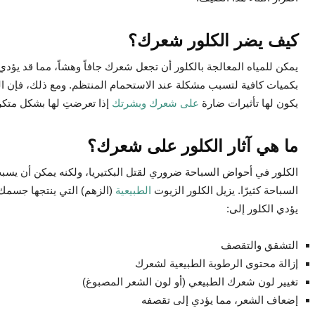
كيف يضر الكلور شعرك؟
يمكن للمياه المعالجة بالكلور أن تجعل شعرك جافاً وهشاً، مما قد يؤد
بكميات كافية لتسبب مشكلة عند الاستحمام المنتظم. ومع ذلك، فإن ا
يكون لها تأثيرات ضارة
على شعرك وبشرتك
إذا تعرضتِ لها بشكل متكر
ما هي آثار الكلور على شعرك؟
الكلور في أحواض السباحة ضروري لقتل البكتيريا، ولكنه يمكن أن يسبب
السباحة كثيرًا. يزيل الكلور الزيوت
الطبيعية
(الزهم) التي ينتجها جسمك
يؤدي الكلور إلى:
التشقق والتقصف
إزالة محتوى الرطوبة الطبيعية لشعرك
تغيير لون شعرك الطبيعي (أو لون الشعر المصبوغ)
إضعاف الشعر، مما يؤدي إلى تقصفه