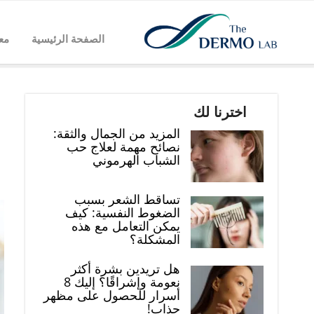
الصفحة الرئيسية
مع
اخترنا لك
المزيد من الجمال والثقة:
نصائح مهمة لعلاج حب
الشباب الهرموني
تساقط الشعر بسبب
الضغوط النفسية: كيف
يمكن التعامل مع هذه
المشكلة؟
هل تريدين بشرة أكثر
نعومة وإشراقًا؟ إليك 8
أسرار للحصول على مظهر
جذاب!