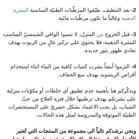
2-
بعد التنظيف، طبّقوا المرطّبات الطبيّة المناسبة
للبشرة
الدهنية
وغالباً ما تكون مرطّبات مائية.
3-
قبل الخروج
من
المنزل، لا تنسوا الواقي الشمسيّ المناسب
للبشرة الدهنية، فلا يحتوي على تركيز عالٍ من الزيوت بهدف
تفادي ظهور بثور جديدة.
4-
التزموا أيضاً بشرب كميات كافية من الماء اثناء استخدام
أقراص الريتينويد بهدف منع الجفاف.
ونذكّركم هنا بأهمية عدم تطبيق أي خلطات أو مكوّنات منزلية
على بشرتكم بهدف ترطيبها خلال فترة العلاج من حبّ
الشباب، بل يجب الاعتماد بشكل حصريّ على المستحضرات
الطبيّة الموثوقة والمدروسة لمثل هذه الحالات.
ونحن نرشدكم تالياً الى مجموعة من المنتجات التي تُعتبر