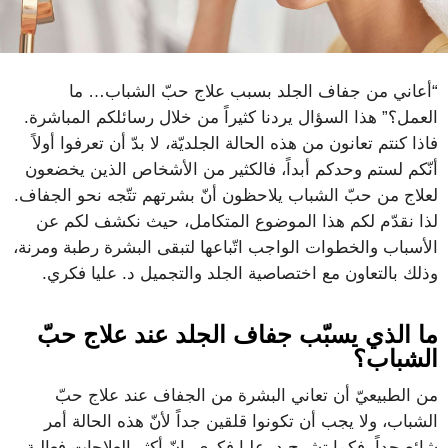
“أعاني من جفاف الجلد بسبب علاج حبّ الشباب… ما
العمل؟” هذا السؤال يردنا كثيراً من خلال رسائلكم المباشرة.
فاذا كنتم تعانون من هذه الحالة الجلديّة، لا بدّ أن تعرفوا أولاً
أنّكم لستم وحدكم أبداً، فالكثير من الأشخاص الذين يخضعون
لعلاج من حبّ الشباب يلاحظون أنّ بشرتهم تتّجه نحو الجفاف.
لذا نقدّم لكم هذا الموضوع المتكامل، حيث نكشف لكم عن
الأسباب والخطوات الواجب اتّباعها لتبقى البشرة رطبة ومرنة،
وذلك بالتعاون مع اختصاصية الجلد والتجميل د. عليا فكري.
ما الذي يسبّب جفاف الجلد عند علاج حبّ
الشباب؟
من الطبيعيّ أن تعاني البشرة من الجفاف عند علاج حبّ
الشباب، ولا يجب أن تكونوا قلقين جداً لأنّ هذه الحالة أمر
شائع جداً. فكما تشرح د. عليا فكري، انّ أكثر العلاجات فعالية