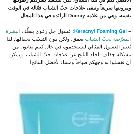
الأفضل لكم في هذا السياق، لكي تستعيد بشرتكم رطوبتها
ومرونتها سريعاً وتبقى علاجات حبّ الشباب فعّالة في الوقت
نفسه، وهي من علامة Ducray الرائدة في هذا المجال:
–
Keracnyl Foaming Gel:
غسول جل رغوي ينظّف
البشرة
المعرّضة لحبّ الشباب
بعمق، ولكن دون التسبّب بجفافها. لذا
يُعتبر الغسول المثالي لتستخدموه في حال كنتم تعانون من
مشكلة جفاف الجلد الناتج عن علاجات حبّ الشباب. ويمكن
أن تغسلوا به وجهكم صباحاً ومساء لأفضل النتائج!