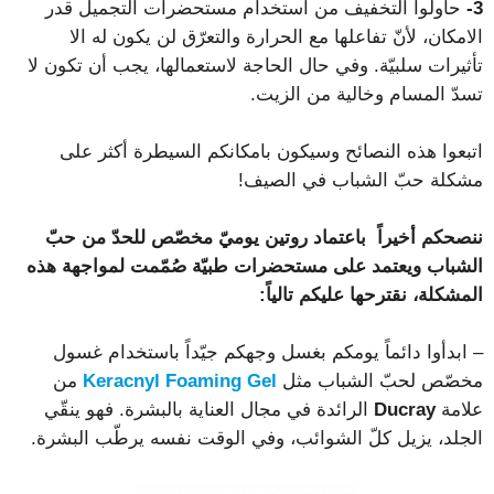
3-
حاولوا التخفيف من استخدام مستحضرات التجميل قدر
الامكان، لأنّ تفاعلها مع الحرارة والتعرّق لن يكون له الا
تأثيرات سلبيّة. وفي حال الحاجة لاستعمالها، يجب أن تكون لا
تسدّ المسام وخالية من الزيت.
اتبعوا هذه النصائح وسيكون بامكانكم السيطرة أكثر على
مشكلة حبّ الشباب في الصيف!
ننصحكم أخيراً باعتماد روتين يوميّ مخصّص للحدّ من حبّ
الشباب ويعتمد على مستحضرات طبيّة صُمّمت لمواجهة هذه
المشكلة، نقترحها عليكم تالياً:
– ابدأوا دائماً يومكم بغسل وجهكم جيّداً باستخدام غسول
مخصّص لحبّ الشباب مثل
Keracnyl Foaming Gel
من
علامة
Ducray
الرائدة في مجال العناية بالبشرة. فهو ينقّي
الجلد، يزيل كلّ الشوائب، وفي الوقت نفسه يرطّب البشرة.