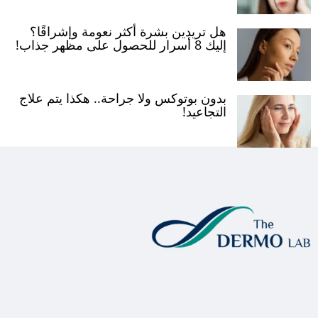
هل تريدين بشرة أكثر نعومة وإشراقًا؟
إليك 8 أسرار للحصول على مظهر جذاب!
بدون بوتوكس ولا جراحة.. هكذا يتم علاج
التجاعيد!