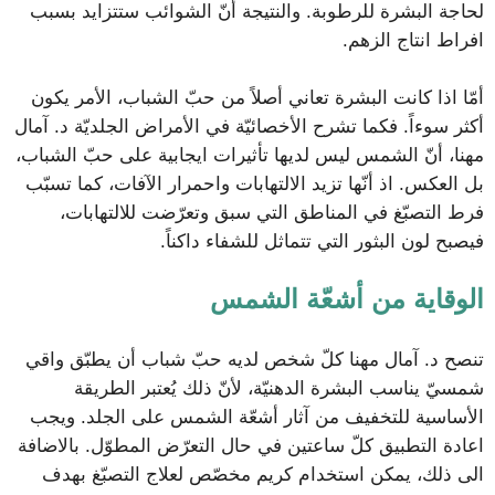
لحاجة البشرة للرطوبة. والنتيجة أنّ الشوائب ستتزايد بسبب
افراط انتاج الزهم.
أمّا اذا كانت البشرة تعاني أصلاً من حبّ الشباب، الأمر يكون
أكثر سوءاً. فكما تشرح الأخصائيّة في الأمراض الجلديّة د. آمال
مهنا، أنّ الشمس ليس لديها تأثيرات ايجابية على حبّ الشباب،
بل العكس. اذ أنّها تزيد الالتهابات واحمرار الآفات، كما تسبّب
فرط التصبّغ في المناطق التي سبق وتعرّضت للالتهابات،
فيصبح لون البثور التي تتماثل للشفاء داكناً.
الوقاية من أشعّة الشمس
تنصح د. آمال مهنا كلّ شخص لديه حبّ شباب أن يطبّق واقي
شمسيّ يناسب البشرة الدهنيّة، لأنّ ذلك يُعتبر الطريقة
الأساسية للتخفيف من آثار أشعّة الشمس على الجلد. ويجب
اعادة التطبيق كلّ ساعتين في حال التعرّض المطوّل.
بالاضافة
الى ذلك، يمكن استخدام كريم مخصّص لعلاج التصبّغ بهدف