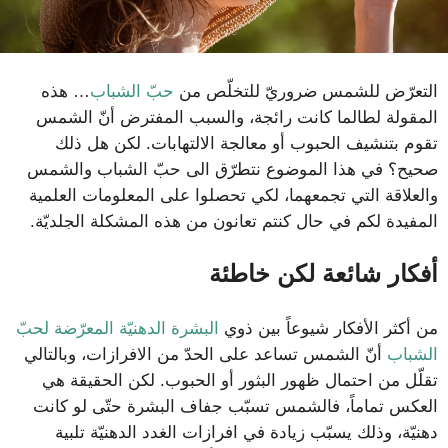
التعرّض للشمس ضروريّ للتخلّص من
حبّ الشباب
… هذه
المقولة لطالما كانت رائجة، والسبب المفترض أنّ الشمس
تقوم بتنشيف الحبوب أو معالجة الالتهابات. لكن هل ذلك
صحيح؟ في هذا الموضوع نتطرّق الى حبّ الشباب والشمس
والعلاقة التي تجمعهما، لكي تحصلوا على المعلومات العلمية
المفيدة لكم في حال كنتم تعانون من هذه المشكلة الجلديّة.
أفكار شائعة لكن خاطئة
من أكثر الأفكار شيوعاً بين ذوي
البشرة الدهنيّة المعرّضة لحبّ
الشباب
أنّ الشمس تساعد على الحدّ من الافرازات، وبالتالي
تقلّل من احتمال ظهور البثور أو الحبوب. لكن الحقيقة هي
العكس تماماً، فالشمس تسبّب جفاف البشرة حتّى لو كانت
دهنيّة، وذلك يسبّب زيادة في افرازات الغدد الدهنيّة تلبية